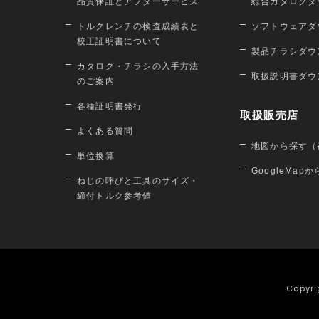
品質保証とアフターサービス
総合カタログダ
トルクレンチの検査成績表と
ソフトウェアダ
校正証明書について
製品チラシダウ
カタログ・チラシの入手方法
取扱説明書ダウ
のご案内
各種証明書発行
取扱販売店
よくある質問
地図から探す（
単位換算
GoogleMap
ねじの呼びと工具のサイズ・
締付トルク参考値
Copyri