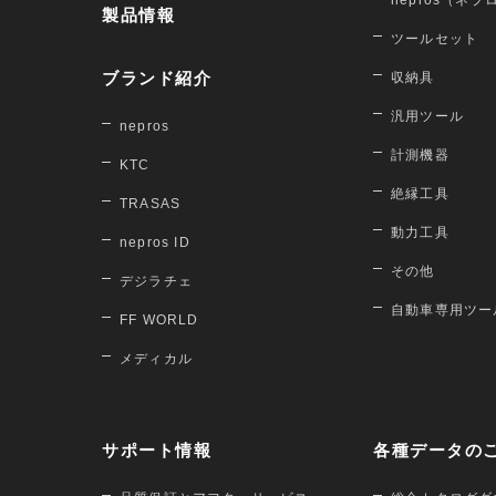
nepros（ネプ
製品情報
ツールセット
ブランド紹介
収納具
汎用ツール
nepros
計測機器
KTC
絶縁工具
TRASAS
動力工具
nepros ID
その他
デジラチェ
自動車専用ツー
FF WORLD
メディカル
サポート情報
各種データの