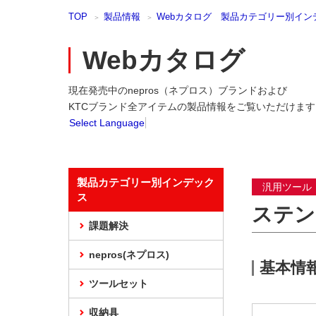
本
TOP
製品情報
Webカタログ 製品カテゴリー別イン
文
ま
で
Webカタログ
ス
キ
現在発売中のnepros（ネプロス）ブランドおよび
ッ
プ
KTCブランド全アイテムの製品情報をご覧いただけます
Select Language
製品カテゴリー別インデック
汎用ツール
ス
ステン
課題解決
nepros(ネプロス)
基本情
ツールセット
収納具