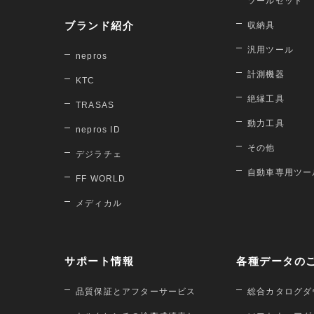
ツールセット
ブランド紹介
収納具
汎用ツール
nepros
計測機器
KTC
絶縁工具
TRASAS
動力工具
nepros ID
その他
デジラチェ
自動車専用ツー
FF WORLD
メディカル
サポート情報
各種データの
品質保証とアフターサービス
総合カタログダ