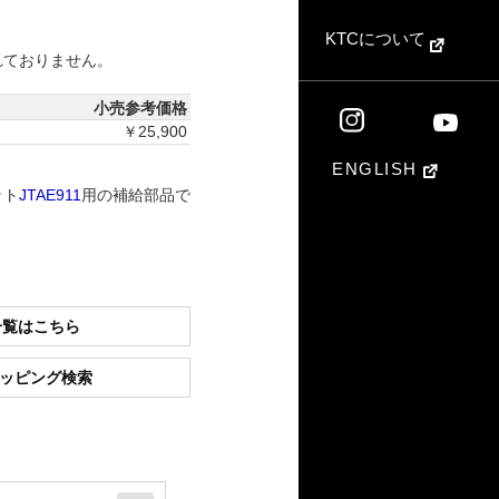
KTCについて
れておりません。
小売参考価格
￥25,900
ENGLISH
ット
JTAE911
用の補給部品で
一覧はこちら
ショッピング検索