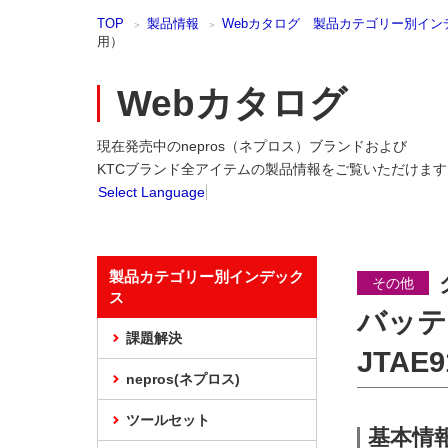
本
TOP
製品情報
Webカタログ 製品カテゴリー別イン
文
用）
ま
で
ス
Webカタログ
キ
ッ
現在発売中のnepros（ネプロス）ブランドおよび
プ
KTCブランド全アイテムの製品情報をご覧いただけます
Select Language
製品カテゴリー別インデック
その他
ス
バッテ
課題解決
JTAE
nepros(ネプロス)
ツールセット
基本情