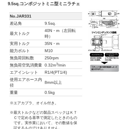
9.5sq.コンポジットミニ型ミニラチェ
No.JAR331
差込角
9.5sq.
40N・m（左回転
最大トルク
時）
実用トルク
35N・m
能力ボルト
M10
無負荷回転数
250rpm
3
無負荷空気消費量
0.32m
/min
エアインレット
R1/4(PT1/4)
使用エアホース内
8mm以上
径
重量
0.5kg
※エアカプラ、オイル付き。
※最大トルクなどの製品スペックはＫＴ
Ｃで定める基準で測定したときのもの
です。実作業において、その数値を保
証するものではありません。