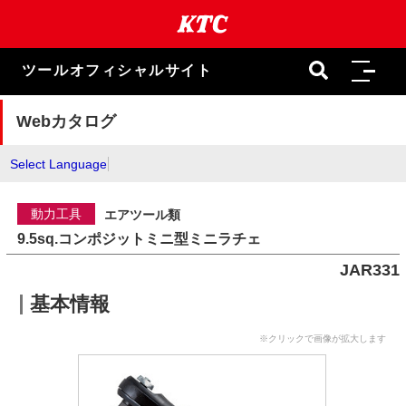
本
文
ま
で
ツールオフィシャルサイト
ス
キ
ッ
Webカタログ
プ
Select Language
動力工具
エアツール類
9.5sq.コンポジットミニ型ミニラチェ
JAR331
基本情報
※クリックで画像が拡大します