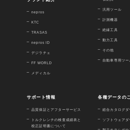
汎用ツール
nepros
計測機器
KTC
絶縁工具
TRASAS
動力工具
nepros ID
その他
デジラチェ
自動車専用ツー
FF WORLD
メディカル
サポート情報
各種データの
品質保証とアフターサービス
総合カタログダ
トルクレンチの検査成績表と
ソフトウェアダ
校正証明書について