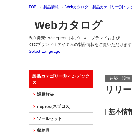
本
TOP
製品情報
Webカタログ 製品カテゴリー別イン
文
ま
で
Webカタログ
ス
キ
現在発売中のnepros（ネプロス）ブランドおよび
ッ
プ
KTCブランド全アイテムの製品情報をご覧いただけます
Select Language
製品カテゴリー別インデック
建築・設備
ス
リリー
課題解決
nepros(ネプロス)
基本情
ツールセット
収納具