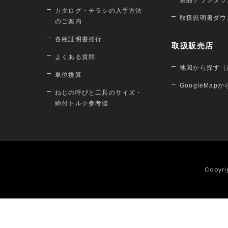
製品チラシダウ
カタログ・チラシの入手方法
取扱説明書ダウ
のご案内
各種証明書発行
取扱販売店
よくある質問
地図から探す（
単位換算
GoogleMap
ねじの呼びと工具のサイズ・
締付トルク参考値
Copyri