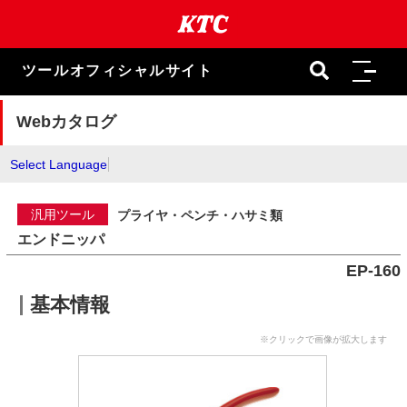
本
文
ま
で
ツールオフィシャルサイト
ス
キ
ッ
Webカタログ
プ
Select Language
汎用ツール
プライヤ・ペンチ・ハサミ類
エンドニッパ
EP-160
基本情報
※クリックで画像が拡大します