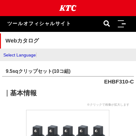
本
文
ま
で
ツールオフィシャルサイト
ス
キ
ッ
Webカタログ
プ
Select Language
9.5sqクリップセット(10コ組)
EHBF310-C
基本情報
※クリックで画像が拡大します