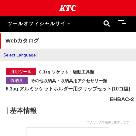
本
文
ま
で
ツールオフィシャルサイト
ス
キ
ッ
Webカタログ
プ
Select Language
汎用ツール
6.3sq.ソケット・駆動工具類
収納具
その他収納具・収納具用アクセサリー類
6.3sq.アルミソケットホルダー用クリップセット[10コ組]
EHBAC-2
基本情報
※クリックで画像が拡大します