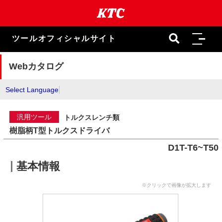
本
文
ま
で
ツールオフィシャルサイト
ス
キ
ッ
Webカタログ
プ
Select Language
汎用ツール
トルクスレンチ類
樹脂柄T型トルクスドライバ
D1T-T6~T50
基本情報
※クリックで画像が拡大します