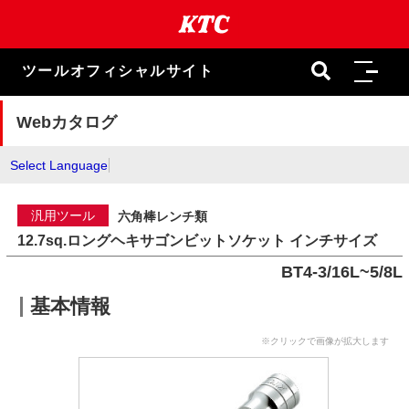
本
文
ま
で
ツールオフィシャルサイト
ス
キ
ッ
Webカタログ
プ
Select Language
汎用ツール
六角棒レンチ類
12.7sq.ロングヘキサゴンビットソケット インチサイズ
BT4-3/16L~5/8L
基本情報
※クリックで画像が拡大します