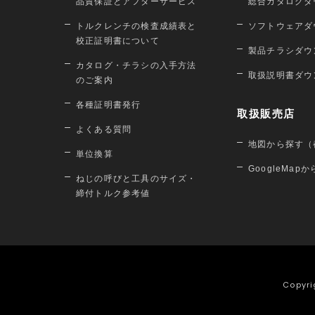
品質保証とアフターサービス
総合カタログダ
トルクレンチの検査成績表と
ソフトウェアダ
校正証明書について
製品チラシダウ
カタログ・チラシの入手方法
取扱説明書ダウ
のご案内
各種証明書発行
取扱販売店
よくある質問
地図から探す（
単位換算
GoogleMap
ねじの呼びと工具のサイズ・
締付トルク参考値
Copyri