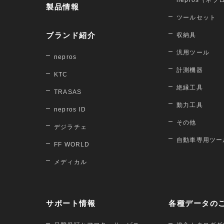
nepros（ネプ
製品情報
ツールセット
ブランド紹介
収納具
汎用ツール
nepros
計測機器
KTC
絶縁工具
TRASAS
動力工具
nepros ID
その他
デジラチェ
自動車専用ツー
FF WORLD
メディカル
サポート情報
各種データの