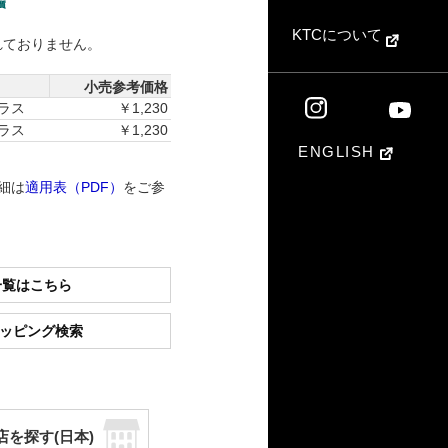
KTCについて
れておりません。
小売参考価格
プラス
￥1,230
プラス
￥1,230
ENGLISH
細は
適用表（PDF）
をご参
一覧はこちら
ショッピング検索
店を探す(日本)