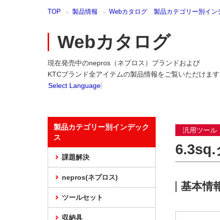
本
TOP
製品情報
Webカタログ 製品カテゴリー別イン
文
ま
で
Webカタログ
ス
キ
現在発売中のnepros（ネプロス）ブランドおよび
ッ
プ
KTCブランド全アイテムの製品情報をご覧いただけます
Select Language
製品カテゴリー別インデック
汎用ツール
ス
6.3
課題解決
nepros(ネプロス)
基本情
ツールセット
収納具