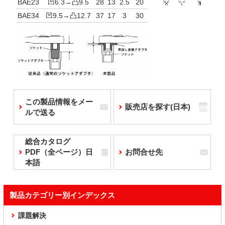
BAE23
凹6.3→凸9.5
28
13
2.5
20
BAE34
凹9.5→凸12.7
37
17
3
30
この製品情報をメー
販売店を探す(日本)
ルで送る
総合カタログ
PDF（全ページ）日
お問合せ先
本語
製品カテゴリー別インデックス
課題解決