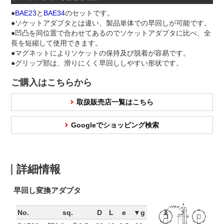
●
BAE23
と
BAE34
のセットです。
●ソケットアダプタとは違い、製品単体での早回しが可能です。
●凹凸を同位置で合わせてあるのでソケットアダプタに比べ、全
長を短縮して使用できます。
●マグネットによりソケットの保持及び脱着が容易です。
●グリップ部は、滑りにくく早回ししやすい形状です。
ご購入はこちらから
取扱販売店一覧はこちら
Googleでショッピング検索
詳細情報
早回し変換アダプタ
No.
sq.
D
L
e
▼g