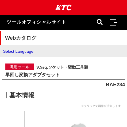
本
文
ま
で
ツールオフィシャルサイト
ス
キ
ッ
Webカタログ
プ
Select Language
汎用ツール
9.5sq.ソケット・駆動工具類
早回し変換アダプタセット
BAE234
基本情報
※クリックで画像が拡大します