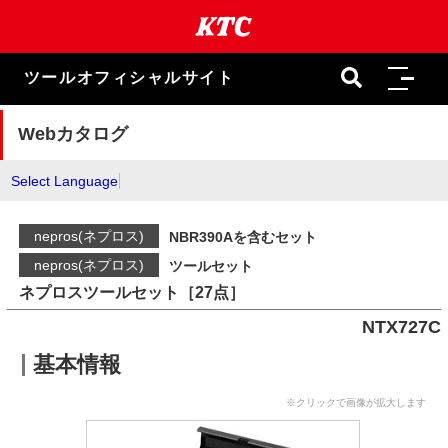
本
文
ま
で
ツールオフィシャルサイト
ス
キ
ッ
Webカタログ
プ
Select Language
nepros(ネプロス)
NBR390Aを含むセット
nepros(ネプロス)
ツールセット
ネプロスツールセット［27点］
NTX727C
基本情報
※クリックで画像が拡大します