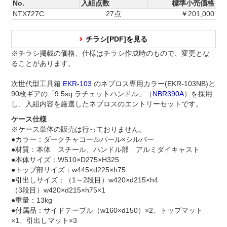
No.
入組点数
標準小売価格
NTX727C
27点
￥201,000
チラシ[PDF]を見る
※チラシ掲載の価格、仕様はチラシ作成時のもので、変更とな
ることがあります。
次世代型工具箱
EKR-103
のネプロス専用カラー(EKR-103NB)と
90枚ギアの「9.5sq.ラチェットハンドル」（
NBR390A
）を採用
し、入組内容を厳選したネプロスのエントリーセットです。
ケース仕様
※ケース単体の販売は行っておりません。
●カラー：ダークチャコールパール×シルバー
●材質：本体 スチール、ハンドル部 アルミダイキャスト
●本体サイズ：W510×D275×H325
●トップ部サイズ：w445×d225×h75
●引出しサイズ：（1～2段目）w420×d215×h4
（3段目）w420×d215×h75×1
●重量：13kg
●付属品：サイドテーブル（w160×d150）×2、トップマット
×1、引出しマット×3