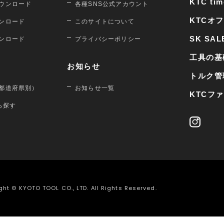
KTC tim
ウンロード
各種SNS公式アカウント
KTCオ
ンロード
このサイトについて
SK SAL
ンロード
プライバシーポリシー
工具の基
お知らせ
トルク管
都道府県別）
お知らせ一覧
KTCフ
から探す
ght © KYOTO TOOL CO., LTD. All Rights Reserved.