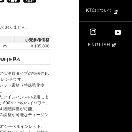
KTCについて
れておりません。
ク
小売参考価格
ENGLISH
N・m
￥105,000
PDF]を見る
ア低消費タイプの特殊強化
トレンチです。
ジット素材（特殊強化樹
現。
たツインハンマの採用によ
1600N・mのハイパワー。
４段階調整が可能。
の調整が可能なティージン
0°シーベルインレット。