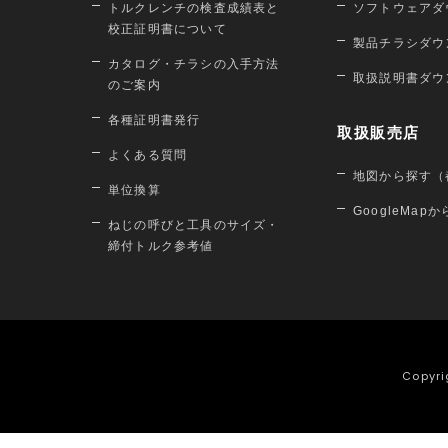
トルクレンチの検査成績表と
ソフトウェアダ
校正証明書について
製品チラシダウ
カタログ・チラシの入手方法
取扱説明書ダウ
のご案内
各種証明書発行
取扱販売店
よくある質問
地図から探す（
単位換算
GoogleMap
ねじの呼びと工具のサイズ・
締付トルク参考値
Copyri