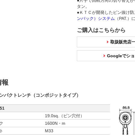
●片手で回転方向の切り替えが
タン。
●ＫＴＣが開発したピン抜け
ンバック）システム
（PAT.）
ご購入はこちらから
取扱販売店
Googleで
情報
q.インパクトレンチ（コンポジットタイプ）
51
19.0sq.（ピン穴付）
ク
1600N・m
ト
M33