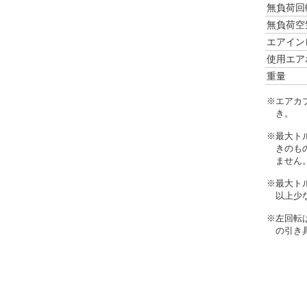
無負荷回
無負荷空
エアイン
使用エア
重量
※エアカ
き。
※最大ト
きのも
ません
※最大ト
以上少
※左回転
の引き