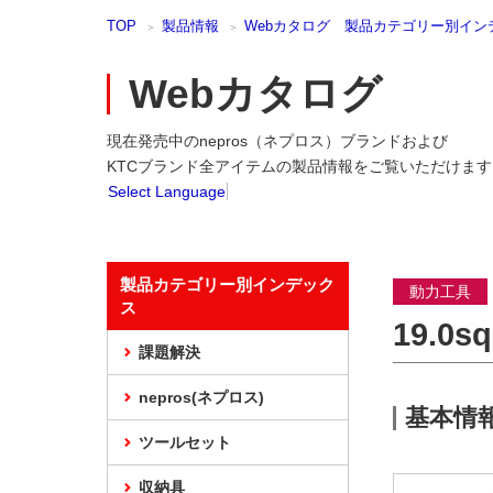
本
TOP
製品情報
Webカタログ 製品カテゴリー別イン
文
ま
で
Webカタログ
ス
キ
現在発売中のnepros（ネプロス）ブランドおよび
ッ
プ
KTCブランド全アイテムの製品情報をご覧いただけます
Select Language
製品カテゴリー別インデック
動力工具
ス
19.
課題解決
nepros(ネプロス)
基本情
ツールセット
収納具