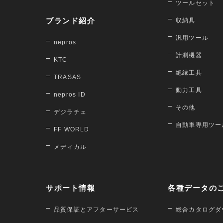
ツールセット
ブランド紹介
収納具
汎用ツール
nepros
計測機器
KTC
絶縁工具
TRASAS
動力工具
nepros ID
その他
デジラチェ
自動車専用ツー
FF WORLD
メディカル
サポート情報
各種データの
品質保証とアフターサービス
総合カタログダ