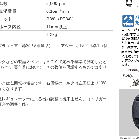
転数
5,000rpm
3
気消費量
0.16m
/min
レット
R3/8（PT3/8）
ホース内径
11mm以上
3.3kg
プラ（日東工器30PM相当品）、エアツール用オイル各1コ付
ルクなどの製品スペックはＫＴＣで定める基準で測定したと
のです。実作業において、その数値を保証するものではあり
。
ルクは左回転の場合です。右回転のトルクは左回転より10%
なくなります。
はレギュレーターによる出力調整は出来ません。（トリガー
具合で調整可能）