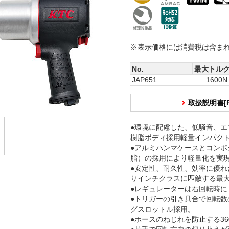
※表示価格には消費税は含ま
No.
最大トル
JAP651
1600
取扱説明書[
●環境に配慮した、低騒音、エ
樹脂ボディ採用軽量インパク
●アルミハンマケースとコンポ
脂）の採用により軽量化を実
●安定性、耐久性、効率に優れ
りインチクラスに匹敵する最大
●レギュレーターは右回転時に
●トリガーの引き具合で回転数
グスロットル採用。
●ホースのねじれを防止する36