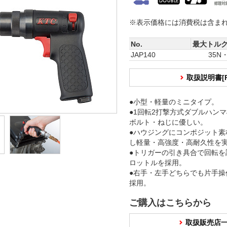
※表示価格には消費税は含ま
No.
最大トル
JAP140
35N
取扱説明書[
●小型・軽量のミニタイプ。
●1回転2打撃方式ダブルハン
ボルト・ねじに優しい。
●ハウジングにコンポジット素
し軽量・高強度・高耐久性を
●トリガーの引き具合で回転を
ロットルを採用。
●右手・左手どちらでも片手操
採用。
ご購入はこちらから
取扱販売店