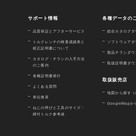
サポート情報
各種データの
品質保証とアフターサービス
総合カタログダ
トルクレンチの検査成績表と
ソフトウェアダ
校正証明書について
製品チラシダウ
カタログ・チラシの入手方法
取扱説明書ダウ
のご案内
各種証明書発行
取扱販売店
よくある質問
地図から探す（
単位換算
GoogleMap
ねじの呼びと工具のサイズ・
締付トルク参考値