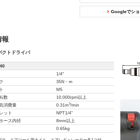
Googleで
情報
ンパクトドライバ
40
1/4"
ク
35N・m
ト
M5
転数
10,000rpm以上
3
気消費量
0.31m
/min
レット
NPT1/4"
ホース内径
8mm以上
0.65kg
プラ、エアツール用オイル、エアレギュレーター各1コ付