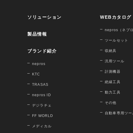
ソリューション
WEBカタログ
nepros（ネプ
製品情報
ツールセット
ブランド紹介
収納具
汎用ツール
nepros
計測機器
KTC
絶縁工具
TRASAS
動力工具
nepros ID
その他
デジラチェ
自動車専用ツー
FF WORLD
メディカル