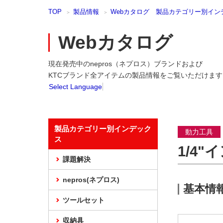
本
TOP
製品情報
Webカタログ 製品カテゴリー別イン
文
ま
で
Webカタログ
ス
キ
現在発売中のnepros（ネプロス）ブランドおよび
ッ
プ
KTCブランド全アイテムの製品情報をご覧いただけます
Select Language
製品カテゴリー別インデック
動力工具
ス
1/4
課題解決
nepros(ネプロス)
基本情
ツールセット
収納具