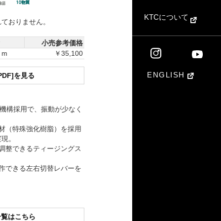
KTCについて
れておりません。
ク
小売参考価格
・m
￥35,100
ENGLISH
PDF]を見る
マ機構採用で、振動が少なく
材（特殊強化樹脂）を採用
実現。
調整できるティージングス
作できる左右切替レバーを
一覧はこちら