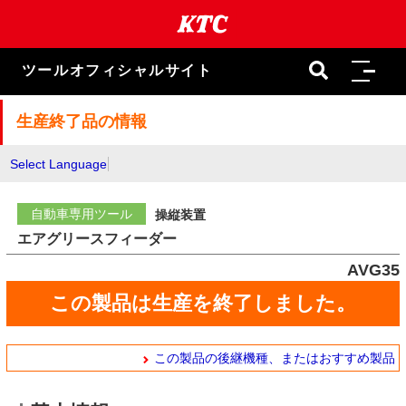
本
文
ま
で
ツールオフィシャルサイト
ス
キ
ッ
生産終了品の情報
プ
Select Language
自動車専用ツール
操縦装置
エアグリースフィーダー
AVG35
この製品は生産を終了しました。
この製品の後継機種、またはおすすめ製品