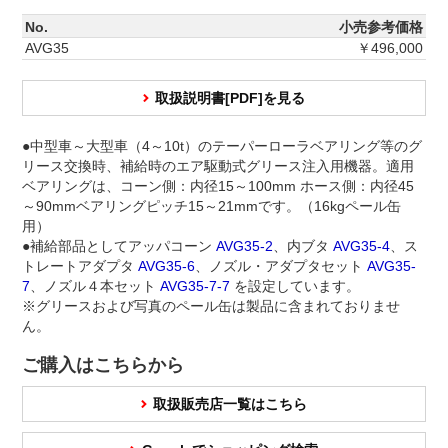
No.
小売参考価格
AVG35
￥496,000
取扱説明書[PDF]を見る
●中型車～大型車（4～10t）のテーパーローラベアリング等のグ
リース交換時、補給時のエア駆動式グリース注入用機器。適用
ベアリングは、コーン側：内径15～100mm ホース側：内径45
～90mmベアリングピッチ15～21mmです。（16kgペール缶
用）
●補給部品としてアッパコーン
AVG35-2
、内ブタ
AVG35-4
、ス
トレートアダプタ
AVG35-6
、ノズル・アダプタセット
AVG35-
7
、ノズル４本セット
AVG35-7-7
を設定しています。
※グリースおよび写真のペール缶は製品に含まれておりませ
ん。
ご購入はこちらから
取扱販売店一覧はこちら