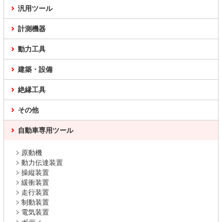
汎用ツール
計測機器
動力工具
建築・設備
絶縁工具
その他
自動車専用ツール
原動機
動力伝達装置
操縦装置
緩衝装置
走行装置
制動装置
電気装置