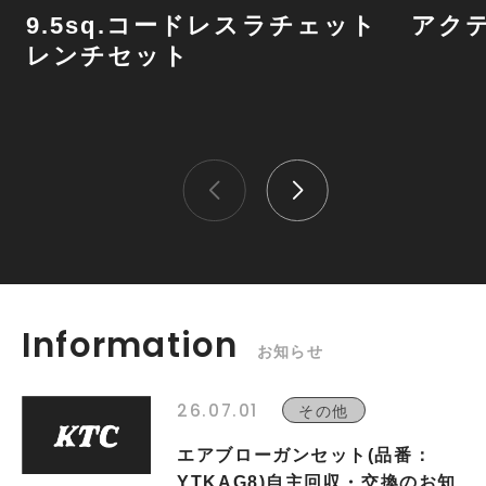
9.5sq.コードレスラチェット
アク
レンチセット
Information
お知らせ
26.07.01
その他
エアブローガンセット(品番：
YTKAG8)自主回収・交換のお知