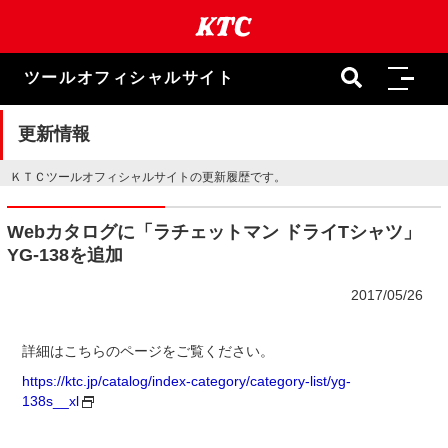
本
文
ま
で
ツールオフィシャルサイト
ス
キ
ッ
更新情報
プ
ＫＴＣツールオフィシャルサイトの更新履歴です。
Webカタログに「ラチェットマン ドライTシャツ」
YG-138を追加
2017/05/26
詳細はこちらのページをご覧ください。
https://ktc.jp/catalog/index-category/category-list/yg-
138s__xl