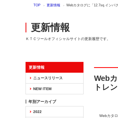
本
TOP
更新情報
Webカタログに「12.7sq.イ
文
ま
で
ス
更新情報
キ
ッ
ＫＴＣツールオフィシャルサイトの更新履歴です。
プ
更新情報
Web
ニュースリリース
トレン
NEW ITEM
年別アーカイブ
2022
Webカタ