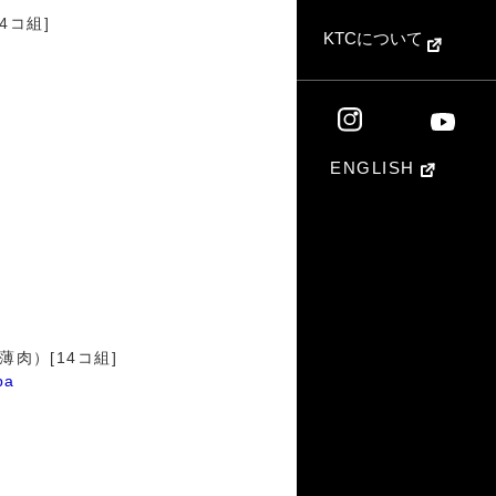
4コ組]
KTCについて
ENGLISH
肉）[14コ組]
pa