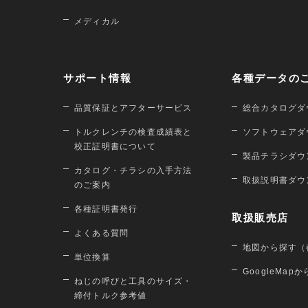
メディカル
サポート情報
各種データの
品質保証とアフターサービス
総合カタログダ
トルクレンチの検査成績表と
ソフトウェアダ
校正証明書について
製品チラシダウ
カタログ・チラシの入手方法
取扱説明書ダウ
のご案内
各種証明書発行
取扱販売店
よくある質問
地図から探す（
単位換算
GoogleMap
ねじの呼びと工具のサイズ・
締付トルク参考値