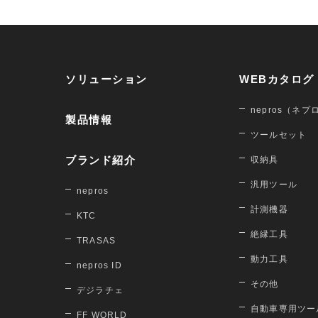
ソリューション
WEBカタログ
nepros（ネプ
製品情報
ツールセット
ブランド紹介
収納具
汎用ツール
nepros
計測機器
KTC
絶縁工具
TRASAS
動力工具
nepros ID
その他
デジラチェ
自動車専用ツー
FF WORLD