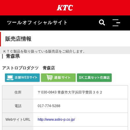
本
文
ま
で
ツールオフィシャルサイト
ス
キ
ッ
販売店情報
プ
ＫＴＣ製品を取り扱っている販売店をご紹介します。
青森県
アストロプロダクツ 青森店
住所
〒030-0843 青森市大字浜田字豊田３６２
電話
017-774-5288
WebサイトURL
http://www.astro-p.co.jp/