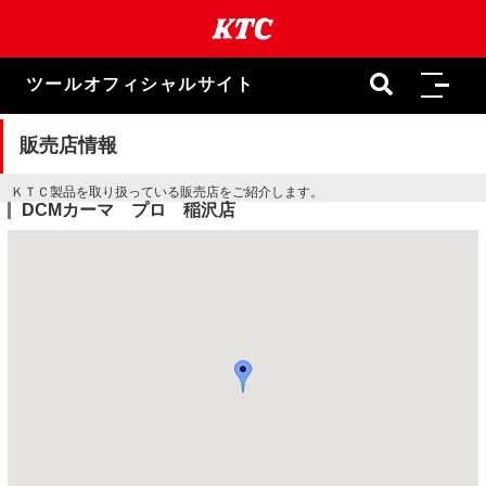
本
文
ま
で
ツールオフィシャルサイト
ス
キ
ッ
販売店情報
プ
ＫＴＣ製品を取り扱っている販売店をご紹介します。
DCMカーマ プロ 稲沢店