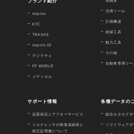
ブランド紹介
収納具
汎用ツール
nepros
計測機器
KTC
絶縁工具
TRASAS
動力工具
nepros ID
その他
デジラチェ
自動車専用ツー
FF WORLD
メディカル
サポート情報
各種データの
品質保証とアフターサービス
総合カタログダ
トルクレンチの検査成績表と
ソフトウェアダ
校正証明書について