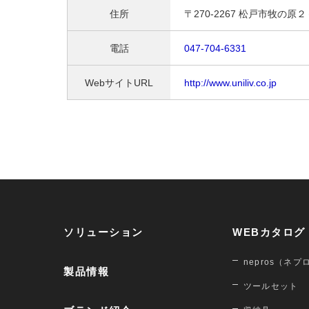
住所
〒270-2267 松戸市牧の原
電話
047-704-6331
WebサイトURL
http://www.uniliv.co.jp
ソリューション
WEBカタログ
nepros（ネプ
製品情報
ツールセット