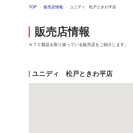
本
TOP
販売店情報
ユニディ 松戸ときわ平店
文
ま
で
ス
販売店情報
キ
ッ
プ
ＫＴＣ製品を取り扱っている販売店をご紹介します。
ユニディ 松戸ときわ平店