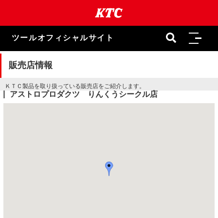
本
文
ま
で
ツールオフィシャルサイト
ス
キ
ッ
販売店情報
プ
ＫＴＣ製品を取り扱っている販売店をご紹介します。
アストロプロダクツ りんくうシークル店