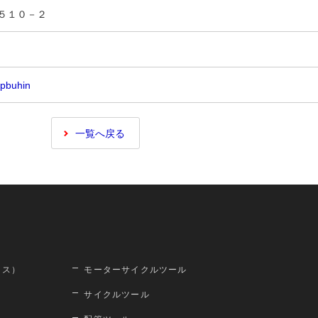
町５１０－２
mpbuhin
一覧へ戻る
ロス）
モーターサイクルツール
サイクルツール