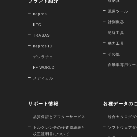
ブランド紹介
収納具
汎用ツール
nepros
計測機器
KTC
絶縁工具
TRASAS
動力工具
nepros ID
その他
デジラチェ
自動車専用ツー
FF WORLD
メディカル
サポート情報
各種データの
品質保証とアフターサービス
総合カタログダ
トルクレンチの検査成績表と
ソフトウェアダ
校正証明書について