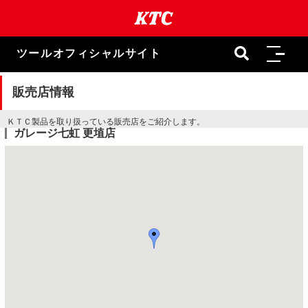
本
文
ま
で
ツールオフィシャルサイト
ス
キ
ッ
販売店情報
プ
ＫＴＣ製品を取り扱っている販売店をご紹介します。
ガレージ七虹 更埴店