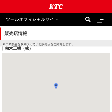
本
文
ま
で
ツールオフィシャルサイト
ス
キ
ッ
販売店情報
プ
ＫＴＣ製品を取り扱っている販売店をご紹介します。
柏木工機（株）