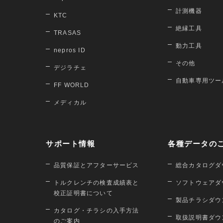
計測機器
KTC
絶縁工具
TRASAS
動力工具
nepros ID
その他
デジラチェ
自動車専用ツー
FF WORLD
メディカル
サポート情報
各種データの
品質保証とアフターサービス
総合カタログダ
トルクレンチの検査成績表と
ソフトウェアダ
校正証明書について
製品チラシダウ
カタログ・チラシの入手方法
取扱説明書ダウ
のご案内