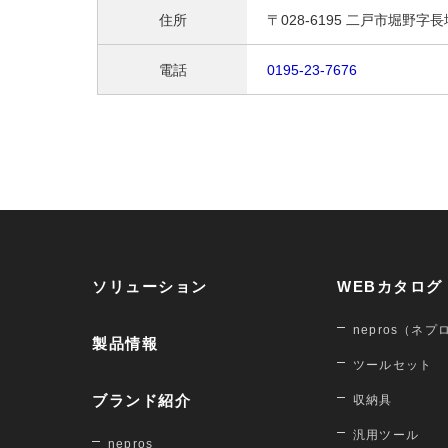
住所
〒028-6195 二戸市堀野字
電話
0195-23-7676
ソリューション
WEBカタログ
nepros（ネプ
製品情報
ツールセット
ブランド紹介
収納具
汎用ツール
nepros