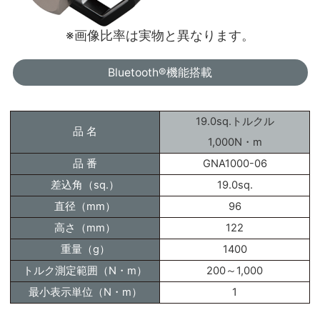
※画像比率は実物と異なります。
Bluetooth®機能搭載
19.0sq.トルクル
品 名
1,000N・m
品 番
GNA1000-06
差込角（sq.）
19.0sq.
直径（mm）
96
高さ（mm）
122
重量（g）
1400
トルク測定範囲（N・m）
200～1,000
最小表示単位（N・m）
1