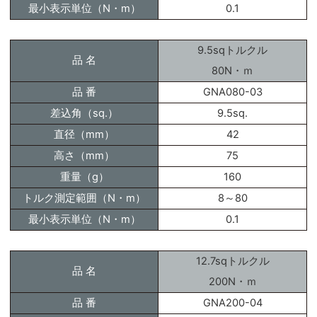
最小表示単位（N・m）
0.1
9.5sqトルクル
品 名
80N・ｍ
品 番
GNA080-03
差込角（sq.）
9.5sq.
直径（mm）
42
高さ（mm）
75
重量（g）
160
トルク測定範囲（N・m）
8～80
最小表示単位（N・m）
0.1
12.7sqトルクル
品 名
200N・ｍ
品 番
GNA200-04