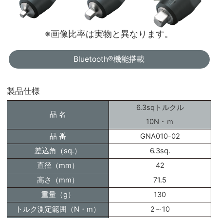
※画像比率は実物と異なります。
Bluetooth®機能搭載
製品仕様
6.3sqトルクル
品 名
10N・ｍ
品 番
GNA010-02
差込角（sq.）
6.3sq.
直径（mm）
42
高さ（mm）
71.5
重量（g）
130
トルク測定範囲（N・m）
2～10