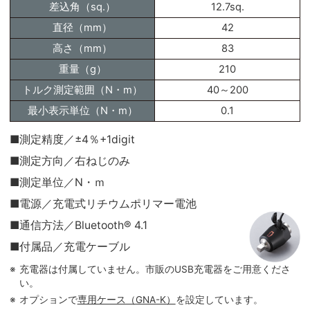
差込角（sq.）
12.7sq.
直径（mm）
42
高さ（mm）
83
重量（g）
210
トルク測定範囲（N・m）
40～200
最小表示単位（N・m）
0.1
■測定精度／±4％+1digit
■測定方向／右ねじのみ
■測定単位／N・ｍ
■電源／充電式リチウムポリマー電池
■通信方法／Bluetooth® 4.1
■付属品／充電ケーブル
充電器は付属していません。市販のUSB充電器をご用意くださ
い。
オプションで
専用ケース（GNA-K）
を設定しています。