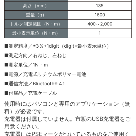
高さ（mm）
135
重量（g）
1600
トルク測定範囲（N・m）
400～2,000
最小表示単位（N・m）
1
■測定精度／±3％+1digit（digit=最小表示単位）
■測定方向／右ねじ、左ねじ
■測定単位／1N・ｍ
■電源／充電式リチウムポリマー電池
■通信方法／Bluetooth® 4.1
■付属品／充電ケーブル
使用時にはパソコンと専用のアプリケーション（無
料）が必要です。
充電器は付属していません。市販のUSB充電器をご
用意ください。
充電器にはPSEマークがついているものをご使用く