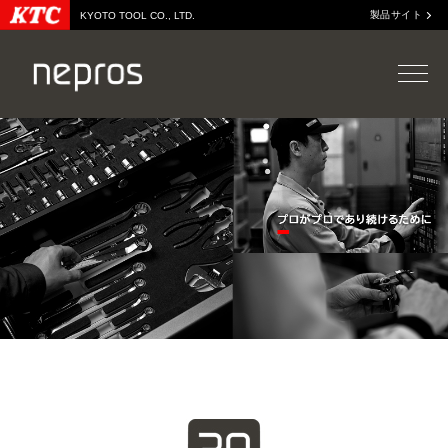
製品サイト
KYOTO TOOL CO., LTD.
WEBカタログ
neprosを知る
販売店情報
neprosとは