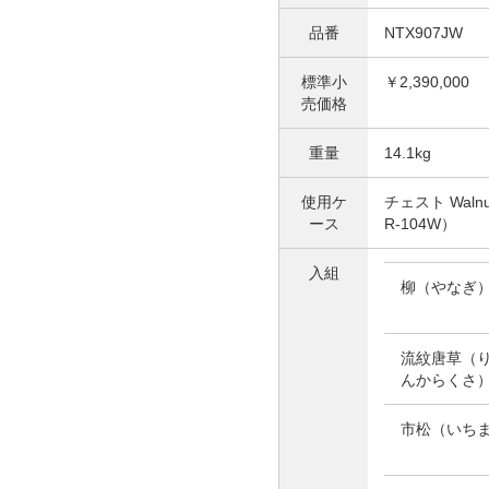
品番
NTX907JW
標準小
￥2,390,000
売価格
重量
14.1kg
使用ケ
チェスト Wal
ース
R-104W）
入組
柳
（やなぎ
流紋唐草
（
んからくさ
市松
（いち