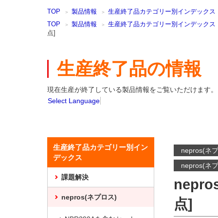
本
TOP
製品情報
生産終了品カテゴリー別インデックス
文
ま
TOP
製品情報
生産終了品カテゴリー別インデックス
点]
で
ス
キ
生産終了品の情報
ッ
プ
現在生産が終了している製品情報をご覧いただけます。
Select Language
生産終了品カテゴリー別イン
nepros(ネ
デックス
nepros(ネ
課題解決
nepr
nepros(ネプロス)
点]