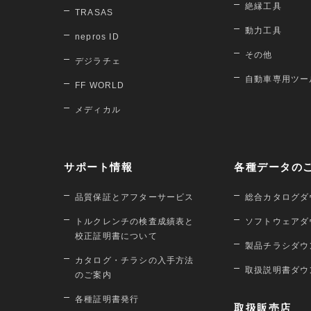
絶縁工具
TRASAS
動力工具
nepros ID
その他
デジラチェ
自動車専用ツー
FF WORLD
メディカル
サポート情報
各種データの
品質保証とアフターサービス
総合カタログダ
トルクレンチの検査成績表と
ソフトウェアダ
校正証明書について
製品チラシダウ
カタログ・チラシの入手方法
取扱説明書ダウ
のご案内
各種証明書発行
取扱販売店