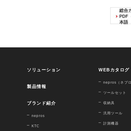
総合
PD
本語
ソリューション
WEBカタログ
nepros（ネプ
製品情報
ツールセット
ブランド紹介
収納具
汎用ツール
nepros
計測機器
KTC