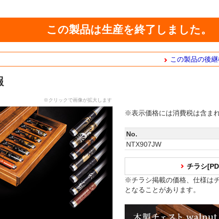
この製品は生産を終了しました。
この製品の後継
報
※クリックで画像が拡大します
※表示価格には消費税は含ま
No.
NTX907JW
チラシ[P
※チラシ掲載の価格、仕様は
となることがあります。