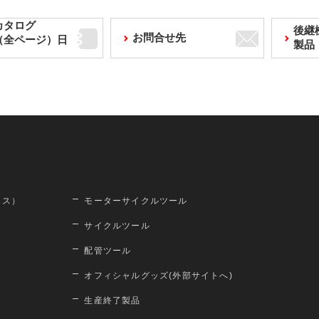
カタログ
後継
お問合せ先
F（全ページ）日
製品
ロス）
モーターサイクルツール
サイクルツール
配管ツール
オフィシャルグッズ(外部サイトへ)
生産終了製品