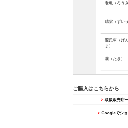
老亀
（ろう
瑞雲
（ずい
源氏車
（げ
ま）
瀧
（たき）
ご購入はこちらから
取扱販売店
Googleで