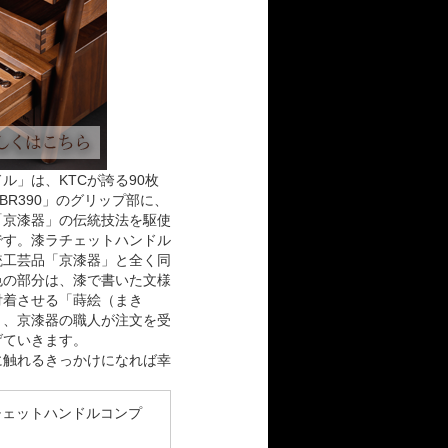
ル」は、KTCが誇る90枚
BR390」のグリップ部に、
「京漆器」の伝統技法を駆使
です。漆ラチェットハンドル
統工芸品「京漆器」と全く同
色の部分は、漆で書いた文様
付着させる「蒔絵（まき
り、京漆器の職人が注文を受
げていきます。
に触れるきっかけになれば幸
チェットハンドル
コンプ