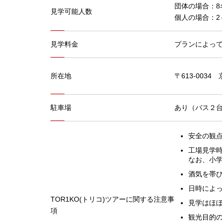
団体の場合：8
見学可能人数
個人の場合：2～
見学料金
プランによって
所在地
〒613-003
駐車場
あり（バス２
安全の観
工場見学
なお、小
酒気を帯
日時によ
TOR1KO(トリコ)ツアーに関する注意事
見学はほ
項
観光目的