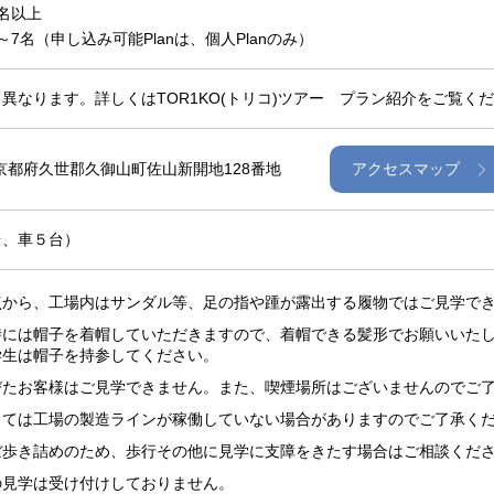
名以上
7名（申し込み可能Planは、個人Planのみ）
異なります。詳しくはTOR1KO(トリコ)ツアー プラン紹介をご覧く
4 京都府久世郡久御山町佐山新開地128番地
アクセスマップ
台、車５台）
点から、工場内はサンダル等、足の指や踵が露出する履物ではご見学で
時には帽子を着帽していただきますので、着帽できる髪形でお願いいた
学生は帽子を持参してください。
びたお客様はご見学できません。また、喫煙場所はございませんのでご
っては工場の製造ラインが稼働していない場合がありますのでご了承く
ぼ歩き詰めのため、歩行その他に見学に支障をきたす場合はご相談くだ
の見学は受け付けしておりません。