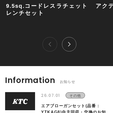
9.5sq.コードレスラチェット
アク
レンチセット
Information
お知らせ
26.07.01
その他
エアブローガンセット(品番：
YTKAG8)自主回収・交換のお知